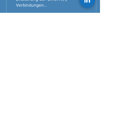
Verbindungen
Calciumchromat und
Natriumchromat bei
Verwendung
calciumhaltiger Isolierung
27
0
Kontakt:
Kavarflex Polska
Sp. z o.o. Sp.k.
feat.
Clean
sulation®Technology
Polnocna 5
56-400 Olesnica, Poland
für e-Mail hier klicken
The
Clean
sulation® Company on
LinkedIn: