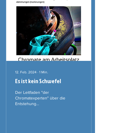
12. Feb. 2024
∙
1
Min.
Es ist kein Schwefel
Der Leitfaden "der
Chromatexperten" über die
Entstehung
krebserregender Chrom
(VI)-Verbindungen,
insbesondere
Calciumchromat am
Arbeitsplatz